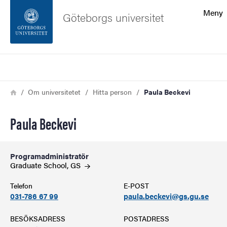
Sökfunktionen
Meny
Göteborgs universitet
Sidfoten
Sök
Kontakta universitetet
Länkstig
Hem
Om universitetet
Hitta person
Paula Beckevi
Om webbplatsen
Paula Beckevi
Programadministratör
Graduate School,
GS
Telefon
E-POST
031-786 67 99
paula.beckevi@gs.gu.se
BESÖKSADRESS
POSTADRESS