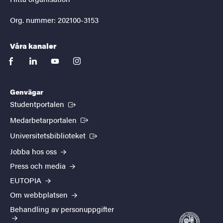
Org. nummer: 202100-3153
Våra kanaler
facebook
linkedin
youtube
instagram
Genvägar
(Extern länk)
Studentportalen
(Extern länk)
Medarbetarportalen
(Extern länk)
Universitetsbiblioteket
Jobba hos oss
Press och media
EUTOPIA
Om webbplatsen
Behandling av personuppgifter