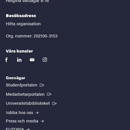
Helgfria vardagar 8-16
Besöksadress
Hitta organisation
Org. nummer: 202100-3153
Våra kanaler
facebook
linkedin
youtube
instagram
Genvägar
(Extern länk)
Studentportalen
(Extern länk)
Medarbetarportalen
(Extern länk)
Universitetsbiblioteket
Jobba hos oss
Press och media
EUTOPIA