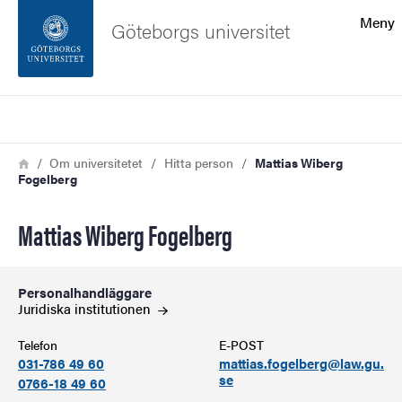
Sökfunktionen
Meny
Göteborgs universitet
Sidfoten
Sök
Kontakta universitetet
Länkstig
Hem
Om universitetet
Hitta person
Mattias Wiberg
Fogelberg
Om webbplatsen
Mattias Wiberg Fogelberg
Personalhandläggare
Juridiska
institutionen
Telefon
E-POST
031-786 49 60
mattias.fogelberg@law.gu.
se
0766-18 49 60