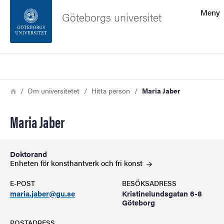
Sökfunktionen
Meny
Göteborgs universitet
Sidfoten
Sök
Kontakta universitetet
Länkstig
Hem
Om universitetet
Hitta person
Maria Jaber
Om webbplatsen
Maria Jaber
Doktorand
Enheten för konsthantverk och fri
konst
E-POST
BESÖKSADRESS
maria.jaber@gu.se
Kristinelundsgatan 6-8
Göteborg
POSTADRESS