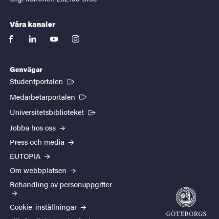
Våra kanaler
facebook
linkedin
youtube
instagram
Genvägar
(Extern länk)
Studentportalen
(Extern länk)
Medarbetarportalen
(Extern länk)
Universitetsbiblioteket
Jobba hos oss
Press och media
EUTOPIA
Om webbplatsen
Behandling av personuppgifter
Cookie-inställningar