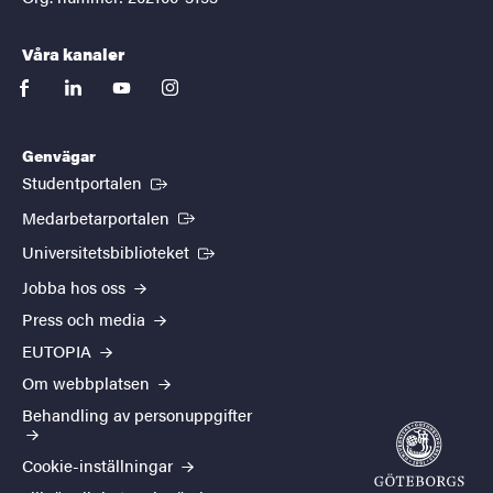
Våra kanaler
facebook
linkedin
youtube
instagram
Genvägar
(Extern länk)
Studentportalen
(Extern länk)
Medarbetarportalen
(Extern länk)
Universitetsbiblioteket
Jobba hos oss
Press och media
EUTOPIA
Om webbplatsen
Behandling av personuppgifter
Cookie-inställningar