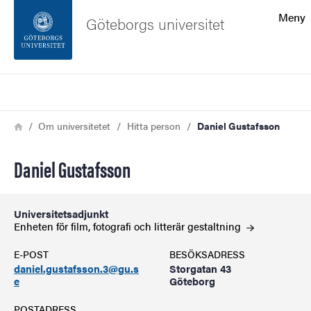
Sökfunktionen
Meny
Göteborgs universitet
Sidfoten
Sök
Kontakta universitetet
Länkstig
Hem
Om universitetet
Hitta person
Daniel Gustafsson
Om webbplatsen
Daniel Gustafsson
Universitetsadjunkt
Enheten för film, fotografi och litterär
gestaltning
E-POST
BESÖKSADRESS
daniel.gustafsson.3@gu.s
Storgatan 43
e
Göteborg
POSTADRESS