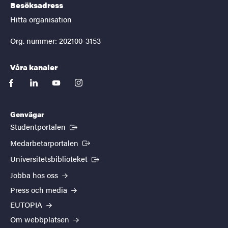
Besöksadress
Hitta organisation
Org. nummer: 202100-3153
Våra kanaler
facebook
linkedin
youtube
instagram
Genvägar
(Extern länk)
Studentportalen
(Extern länk)
Medarbetarportalen
(Extern länk)
Universitetsbiblioteket
Jobba hos oss
Press och media
EUTOPIA
Om webbplatsen