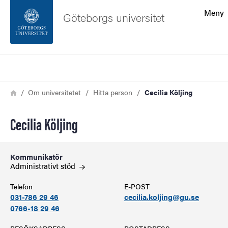
Sökfunktionen
Meny
Göteborgs universitet
Sidfoten
Sök
Kontakta universitetet
Länkstig
Hem
Om universitetet
Hitta person
Cecilia Köljing
Om webbplatsen
Cecilia Köljing
Kommunikatör
Administrativt
stöd
Telefon
E-POST
031-786 29 46
cecilia.koljing@gu.se
0766-18 29 46