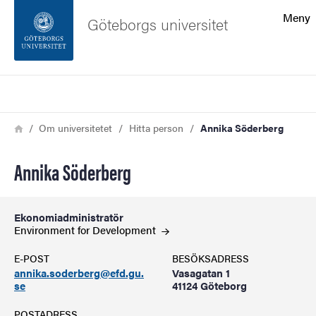
Sökfunktionen
Meny
Göteborgs universitet
Sidfoten
Sök
Kontakta universitetet
Länkstig
Hem
Om universitetet
Hitta person
Annika Söderberg
Om webbplatsen
Annika Söderberg
Ekonomiadministratör
Environment for
Development
E-POST
BESÖKSADRESS
annika.soderberg@efd.gu.
Vasagatan 1
se
41124 Göteborg
POSTADRESS