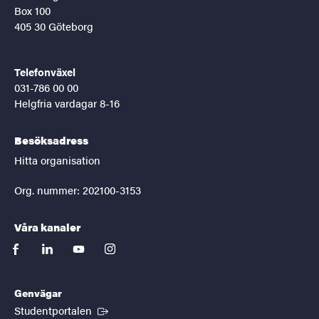
Box 100
405 30 Göteborg
Telefonväxel
031-786 00 00
Helgfria vardagar 8-16
Besöksadress
Hitta organisation
Org. nummer: 202100-3153
Våra kanaler
facebook
linkedin
youtube
instagram
Genvägar
(Extern länk)
Studentportalen