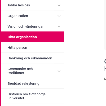
Undermeny för Jobba hos 
Jobba hos oss
Undermeny för Organisati
Organisation
Undermeny för Vision och 
Vision och värderingar
Hitta organisation
Hitta person
Rankning och erkännanden
Ceremonier och
Undermeny för Ceremonier 
traditioner
M
Breddad rekrytering
Historien om Göteborgs
universitet