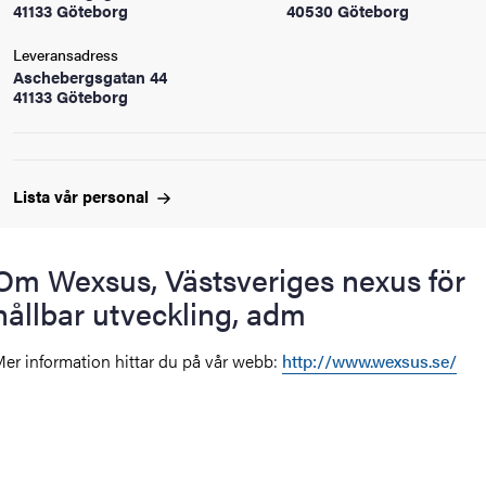
41133 Göteborg
40530 Göteborg
oss
Leveransadress
on
Aschebergsgatan 44
41133 Göteborg
värderingar
Lista vår
personal
Om Wexsus, Västsveriges nexus för
hållbar utveckling, adm
och traditioner
er information hittar du på vår webb:
http://www.wexsus.se/