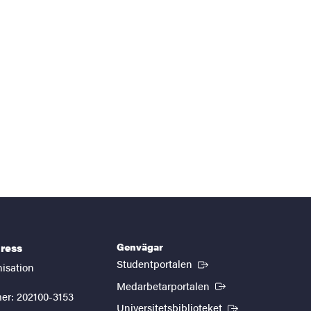
Genvägar
ress
(Extern länk)
Studentportalen
nisation
(Extern länk)
Medarbetarportalen
er: 202100-3153
(Extern länk)
Universitetsbiblioteket