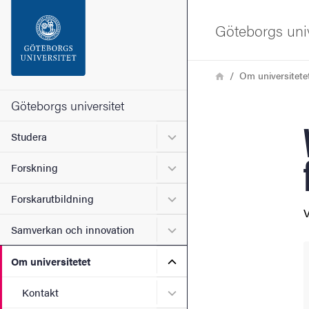
Sökfunktionen
Göteborgs univ
Sidfoten
Länkstig
Hem
Om universitete
Kontakta universitetet
Göteborgs universitet
Undermeny för Studera
Studera
Om webbplatsen
Undermeny för Forskning
Forskning
Undermeny för Forskarutbi
Forskarutbildning
V
Undermeny för Samverkan 
Samverkan och innovation
Undermeny för Om universi
Om universitetet
Undermeny för Kontakt
Kontakt