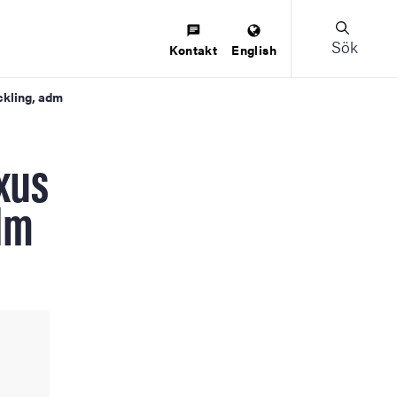
Sök
Kontakt
English
ckling, adm
xus
adm