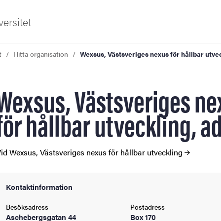
ersitet
t
Hitta organisation
Wexsus, Västsveriges nexus för hållbar utve
Wexsus, Västsveriges ne
för hållbar utveckling, 
ldning
id Wexsus, Västsveriges nexus för hållbar utveckling
och innovation
tetet
Kontaktinformation
Besöksadress
Postadress
Aschebergsgatan 44
Box 170