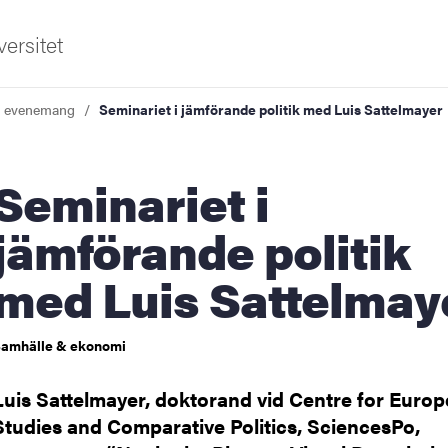
ersitet
a evenemang
Seminariet i jämförande politik med Luis Sattelmayer
inariet i
jämförande politik
med Luis Sattelmay
ldning
och innovation
amhälle & ekonomi
tetet
Luis Sattelmayer, doktorand vid Centre for Euro
Studies and Comparative Politics, SciencesPo,