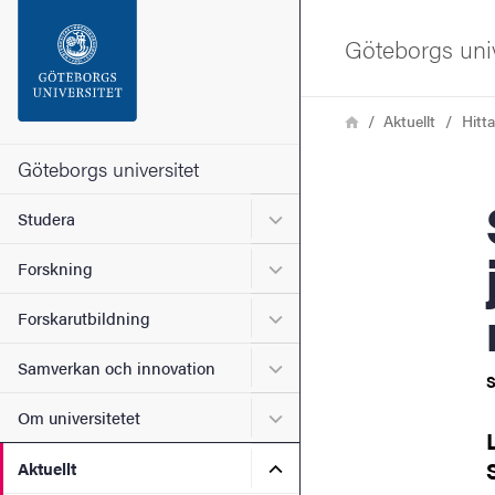
Sökfunktionen
Göteborgs univ
Sidfoten
Länkstig
Hem
Aktuellt
Hitt
Kontakta universitetet
Göteborgs universitet
Sem
Undermeny för Studera
Studera
Om webbplatsen
Undermeny för Forskning
Forskning
Undermeny för Forskarutbi
Forskarutbildning
Undermeny för Samverkan 
Samverkan och innovation
S
Undermeny för Om universi
Om universitetet
Undermeny för Aktuellt
Aktuellt