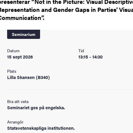
presenterar “Not in the Picture: Visual Descriptiv
Representation and Gender Gaps in Parties' Visua
Communication”.
Seminarium
Datum
Tid
15 sept 2026
13:15 - 14:30
Plats
Lilla Skansen (B340)
Bra att veta
Seminariet ges på engelska.
Arrangör
Statsvetenskapliga institutionen.