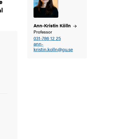
e
l
Ann-Kristin
Kölln
Professor
031-786 12 25
ann-
kristin.kolln@gu.se