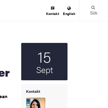
Sök
Kontakt
English
15
Startdatum
2026
Sept
er
Kontakt
pean