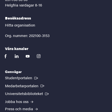
Helgfria vardagar 8-16
Besöksadress
Hitta organisation
Org. nummer: 202100-3153
Våra kanaler
facebook
linkedin
youtube
instagram
Genvägar
(Extern länk)
Studentportalen
(Extern länk)
Medarbetarportalen
(Extern länk)
Universitetsbiblioteket
Jobba hos oss
Press och media