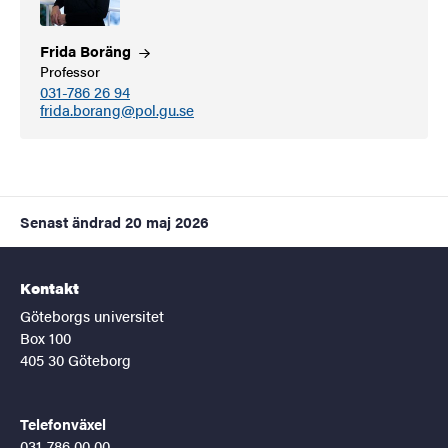
Frida
Boräng
Professor
031-786 26 94
frida.borang@pol.gu.se
Senast ändrad
20 maj 2026
Kontakt
Göteborgs universitet
Box 100
405 30 Göteborg
Telefonväxel
031-786 00 00