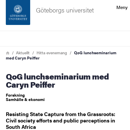
Sökfunktionen
Meny
Göteborgs universitet
Sidfoten
Sök
Kontakta universitetet
Länkstig
Hem
Aktuellt
Hitta evenemang
QoG lunchseminarium
med Caryn Peiffer
Om webbplatsen
QoG lunchseminarium med
Caryn Peiffer
Forskning
Samhälle & ekonomi
Resisting State Capture from the Grassroots:
Civil society efforts and public perceptions in
South Africa