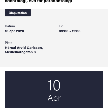
odontologi, Avd för parodontologi
Disputation
Datum
Tid
10 apr 2026
09:00 - 12:00
Plats
Hörsal Arvid Carlsson,
Medicinaregatan 3
10
Startdatum
2026
Apr