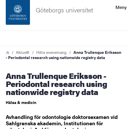
Sökfunktionen
Meny
Göteborgs universitet
Sidfoten
Sök
Kontakta universitetet
Länkstig
Hem
Aktuellt
Hitta evenemang
Anna Trullenque Eriksson
- Periodontal research using nationwide registry data
Om webbplatsen
Anna Trullenque Eriksson -
Periodontal research using
nationwide registry data
Hälsa & medicin
Avhandling för odontologie doktorsexamen vid
Sahlgrenska akademin, Institutionen för