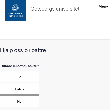
Sökfunktionen
Meny
Göteborgs universitet
Sidfoten
Sök
Kontakta universitetet
Hjälp oss bli bättre
Om webbplatsen
Hittade du det du sökte?
Ja
Delvis
Nej