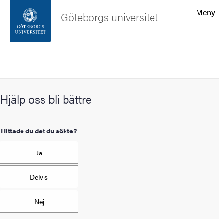
Sökfunktionen
Meny
Göteborgs universitet
Sidfoten
Sök
Kontakta universitetet
Hjälp oss bli bättre
Om webbplatsen
Hittade du det du sökte?
Ja
Delvis
Nej