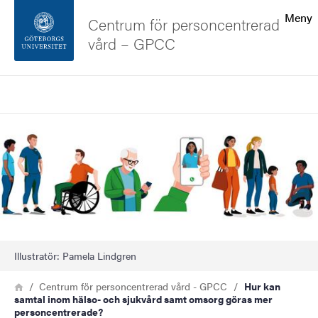
Sökfunktionen
Meny
Centrum för personcentrerad
vård – GPCC
Sidfoten
Sök
Kontakta universitetet
Bild
Om webbplatsen
Illustratör: Pamela Lindgren
Länkstig
Hem
Centrum för personcentrerad vård - GPCC
Hur kan
samtal inom hälso- och sjukvård samt omsorg göras mer
personcentrerade?