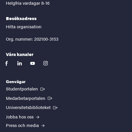
Helgfria vardagar 8-16
Besöksadress
Hitta organisation
Org. nummer: 202100-3153
Våra kanaler
facebook
linkedin
youtube
instagram
Genvägar
(Extern länk)
Studentportalen
(Extern länk)
Medarbetarportalen
(Extern länk)
Universitetsbiblioteket
Jobba hos oss
Press och media