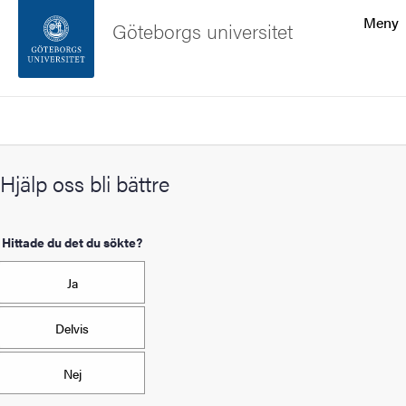
Sökfunktionen
Meny
Göteborgs universitet
Sidfoten
Sök
Kontakta universitetet
Hjälp oss bli bättre
Om webbplatsen
Hittade du det du sökte?
Ja
Delvis
Nej